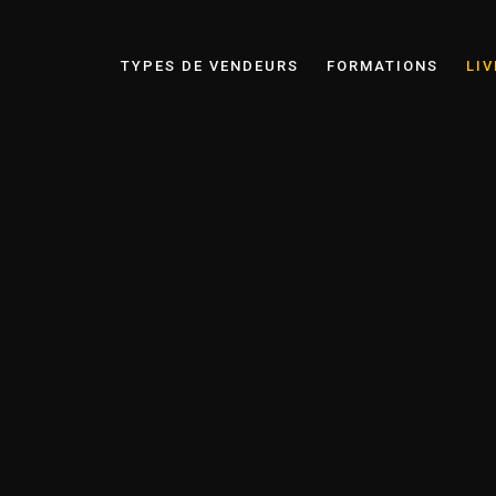
TYPES DE VENDEURS
FORMATIONS
LIV
 de Survie de le Prospecti